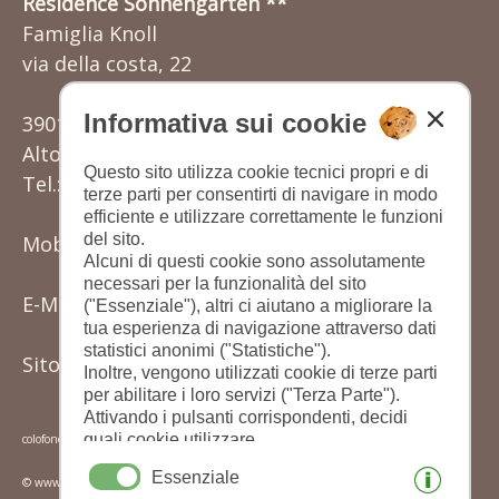
Residence Sonnengarten **
Famiglia Knoll
via della costa, 22
Informativa sui cookie
39012 Gratsch/Merano
Alto Adige - Italia
Questo sito utilizza cookie tecnici propri e di
Tel.: (+39) 0473 220177
terze parti per consentirti di navigare in modo
efficiente e utilizzare correttamente le funzioni
del sito.
Mobil: (+39) 342 3501149
Alcuni di questi cookie sono assolutamente
necessari per la funzionalità del sito
E-Mail:
knoll.karin@rolmail.net
("Essenziale"), altri ci aiutano a migliorare la
tua esperienza di navigazione attraverso dati
statistici anonimi ("Statistiche").
Sito web:
www.sonnengarten.it
Inoltre, vengono utilizzati cookie di terze parti
per abilitare i loro servizi ("Terza Parte").
Attivando i pulsanti corrispondenti, decidi
quali cookie utilizzare.
colofone
|
privacy
|
cookies
|
stampa questa pagina
|
Cliccando su "Accetta tutto", "Salva
Essenziale
© www.drescher.it - Webdesign in Alto Adige
selezione" o "Rifiuta selezione", dichiari di