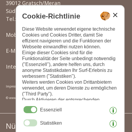
39012 Gratsch/Meran
Südtirol - Italien
Cookie-Richtlinie
Tel.: (+39) 0473 220177
Diese Website verwendet eigene technische
Mobil: (+39) 342 3501149
Cookies und Cookies Dritter, damit Sie
effizient navigieren und die Funktionen der
Webseite einwandfrei nutzen können.
E-Mail:
knoll.karin@rolmail.net
Einige dieser Cookies sind für die
Funktionalität der Seite unbedingt notwendig
("Essenziell"), andere helfen uns, durch
Internet:
www.sonnengarten.it
anonyme Statistikdaten Ihr Surf-Erlebnis zu
verbessern ("Statistiken").
Weiters werden Cookies von Drittanbietern
Impressum
|
Datenschutz
|
Cookies
|
Seite drucken
|
verwendet, um deren Dienste zu ermöglichen
("Third Party").
© www.drescher.it - Webdesign in Südtirol
Durch Aktivieren der entsprechenden
Schaltflächen entscheiden Sie selbst, welche
Essenziell
Cookies zum Einsatz kommen.
Durch den Klick auf "Alle akzeptieren",
Statistiken
Nützliche Links:
"Auswahl speichern" oder "Auswahl
ablehnen" erklären Sie, dass Sie den Einsatz